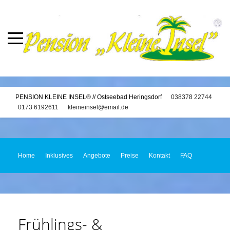
PENSION KLEINE INSEL® // Ostseebad Heringsdorf
038378 22744
0173 6192611
kleineinsel@email.de
Home
Inklusives
Angebote
Preise
Kontakt
FAQ
Frühlings- &